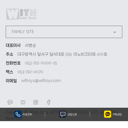
FAMILY SITE
대표이사
서병순
주소
대구광역시 달서구 달서대로 559, 이노비즈타워 410호
전화번호
053-722-0000~15
팩스
053-722-0070
이메일
withsys@withsys.com
Copyright ⓒ Since 2024 WITH INFOTECH CO., LTD. All Rights
바로전화
상담신청
카톡상담
Reserved.